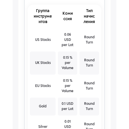
Группа
Тип
Коми
инструме
начис
ссия
нтов
ления
0.06
Round
US Stocks
USD
Turn
per Lot
0.15 %
Round
UK Stocks
per
Turn
Volume
0.15 %
Round
EU Stocks
per
Turn
Volume
0.1 USD
Round
Gold
per Lot
Turn
0.01
Round
Silver
USD