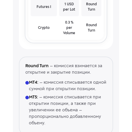
1 USD
Round
Futures I
per Lot
Turn
0.3 %
Round
Crypto
per
Turn
Volume
Round Turn
— комиссия взимается за
открытие и закрытие позиции.
MT4:
— комиссия списывается одной
суммой при открытии позиции.
MT5:
— комиссия списывается при
открытии позиции, а также при
увеличении ее объема —
пропорционально добавленному
объему.